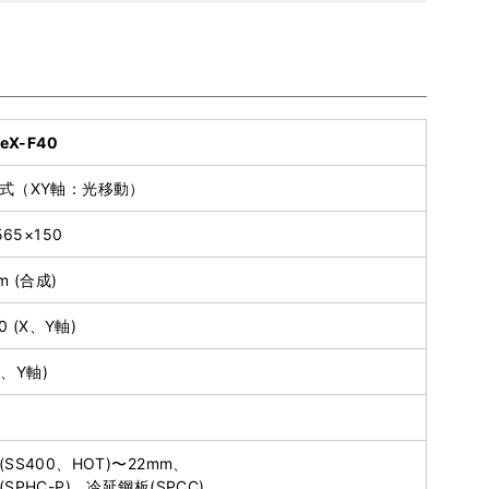
eX-F40
式（XY軸：光移動）
565×150
m (合成)
00 (X、Y軸)
(X、Y軸)
SS400、HOT)〜22mm、
SPHC-P)、冷延鋼板(SPCC)、