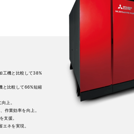
加工機と比較して38%
機と比較して66%短縮
に向上。
より、作業効率を向上。
を支援。
省エネを実現。