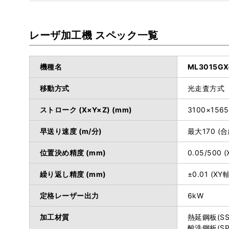
レーザ加工機 スペック一覧
機種名
ML3015GX
移動方式
光走査方式
ストローク (X×Y×Z) (mm)
3100×1565
早送り速度 (m/分)
最大170 (合
位置決め精度 (mm)
0.05/500 
繰り返し精度 (mm)
±0.01 (XY軸
定格レーザー出力
6kW
加工材質
熱延鋼板(SS
酸洗鋼板(SP