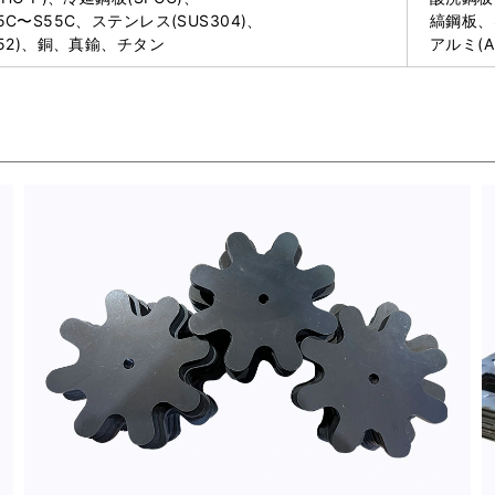
C〜S55C、ステンレス(SUS304)、
縞鋼板、S
052)、銅、真鍮、チタン
アルミ(