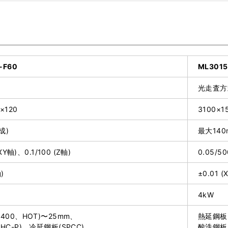
-F60
ML3015
光走査方
×120
3100×1
成)
最大140
(XY軸)、0.1/100 (Z軸)
0.05/5
)
±0.01 
4kW
400、HOT)〜25mm、
熱延鋼板(
HC-P)、冷延鋼板(SPCC)、
酸洗鋼板(