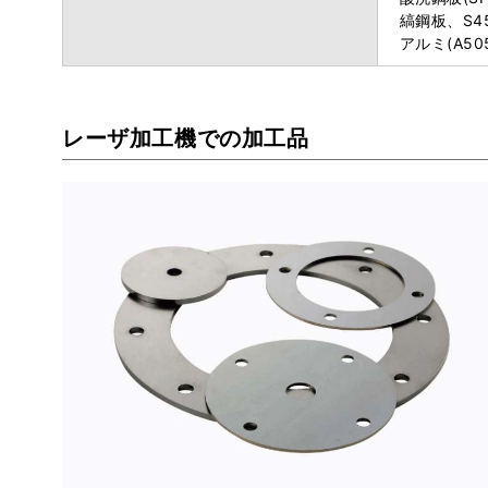
縞鋼板、S45
アルミ(A5
レーザ加工機での加工品