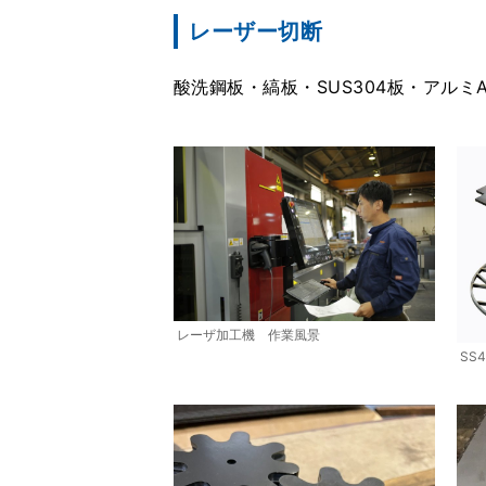
レーザー切断
酸洗鋼板・縞板・SUS304板・アル
レーザ加工機 作業風景
SS