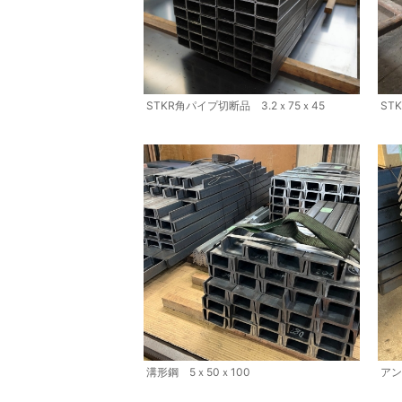
ST
STKR角パイプ切断品 3.2ｘ75ｘ45
溝形鋼 5ｘ50ｘ100
アン