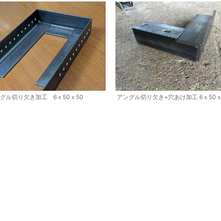
グル切り欠き加工 6ｘ50ｘ50
アングル切り欠き+穴あけ加工 6ｘ50ｘ