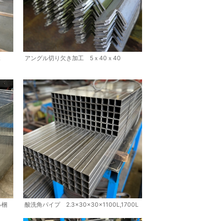
ｘ
アングル切り欠き加工 5ｘ40ｘ40
ル梱
酸洗角パイプ 2.3×30×30×1100L,1700L