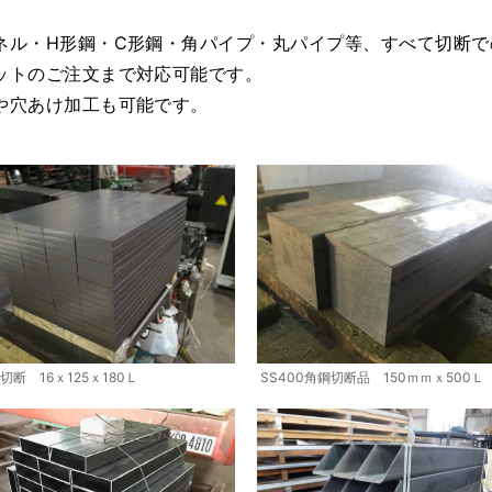
ネル・H形鋼・C形鋼・角パイプ・丸パイプ等、すべて切断で
ットのご注文まで対応可能です。
や穴あけ加工も可能です。
SS400角鋼切断品 150ｍｍｘ500Ｌ
切断 16ｘ125ｘ180Ｌ