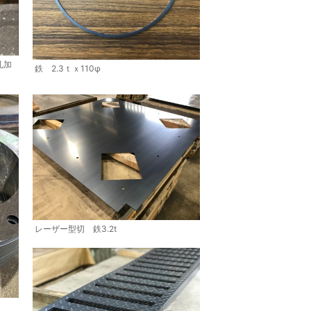
孔加
鉄 2.3ｔｘ110φ
レーザー型切 鉄3.2t