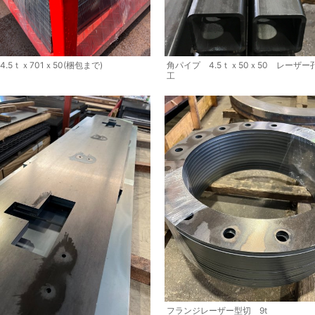
4.5ｔｘ701ｘ50(梱包まで)
角パイプ 4.5ｔｘ50ｘ50 レーザー
工
フランジレーザー型切 9t