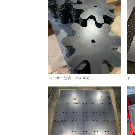
レーザー型切 SS400鉄
レー