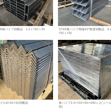
KR角パイプ切断品 2.3ｘ150ｘ50
STKR角パイプ両端45°角度切断品 6
150ｘ150
グル6×50×50切断品
角パイプ2.3×100×50×490Ｌ(ビニー
包)