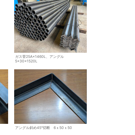
ガス菅25A×1460L、アングル
5×30×1520L
アングル斜め45°切断 6ｘ50ｘ50