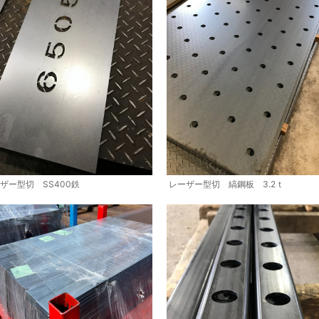
ザー型切 SS400鉄
レーザー型切 縞鋼板 3.2ｔ