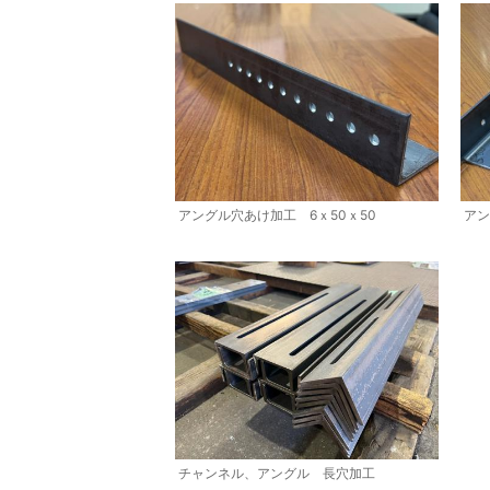
アングル穴あけ加工 6ｘ50ｘ50
アン
チャンネル、アングル 長穴加工