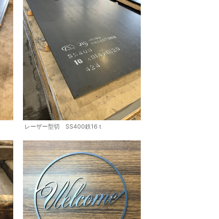
レーザー型切 SS400鉄16ｔ