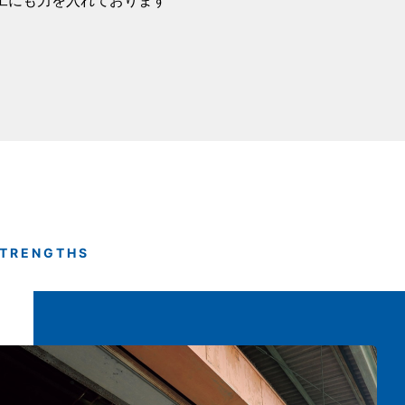
工にも力を入れております
2026.05.11
サス
DX認定を取得
2026.04.17
サ
SBT認定を取得
2026.02.09
お
【新聞掲載】創立
STRENGTHS