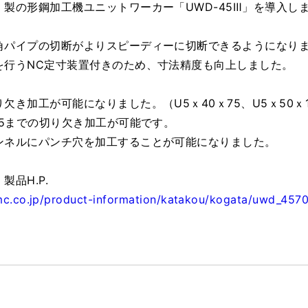
製の形鋼加工機ユニットワーカー「UWD-45Ⅲ」を導入し
角パイプの切断がよりスピーディーに切断できるようになり
を行うNC定寸装置付きのため、寸法精度も向上しました。
欠き加工が可能になりました。（U5ｘ40ｘ75、U5ｘ50ｘ
75までの切り欠き加工が可能です。
ンネルにパンチ穴を加工することが可能になりました。
品H.P.
mc.co.jp/product-information/katakou/kogata/uwd_4570