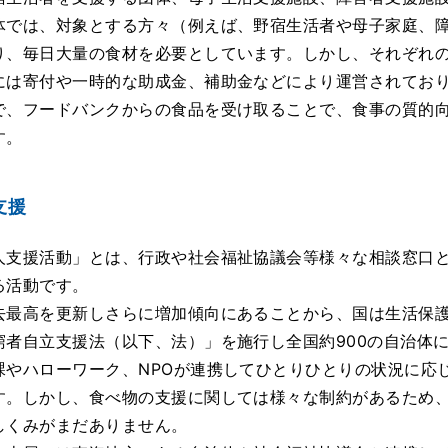
体では、対象とする方々（例えば、野宿生活者や母子家庭、
り、毎日大量の食材を必要としています。しかし、それぞれ
には寄付や一時的な助成金、補助金などにより運営されてお
で、フードバンクからの食品を受け取ることで、食事の質的
す。
支援
支援活動」とは、行政や社会福祉協議会等様々な相談窓口と
る活動です。
最高を更新しさらに増加傾向にあることから、国は生活保護
窮者自立支援法（以下、法）」を施行し全国約900の自治体
課やハローワーク、NPOが連携してひとりひとりの状況に応
す。しかし、食べ物の支援に関しては様々な制約があるため
しくみがまだありません。