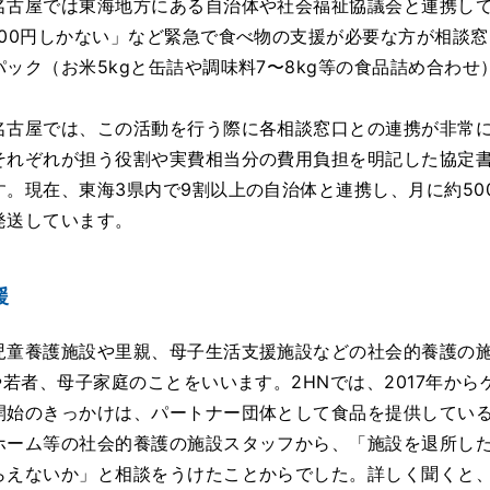
古屋では東海地方にある自治体や社会福祉協議会と連携して
100円しかない」など緊急で食べ物の支援が必要な方が相談
ック（お米5kgと缶詰や調味料7〜8kg等の食品詰め合わ
古屋では、この活動を行う際に各相談窓口との連携が非常に
それぞれが担う役割や実費相当分の費用負担を明記した協定
。現在、東海3県内で9割以上の自治体と連携し、月に約50
発送しています。
援
童養護施設や里親、母子生活支援施設などの社会的養護の施
や若者、母子家庭のことをいいます。2HNでは、2017年か
開始のきっかけは、パートナー団体として食品を提供してい
ホーム等の社会的養護の施設スタッフから、「施設を退所し
らえないか」と相談をうけたことからでした。詳しく聞くと